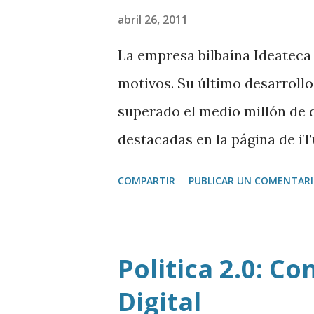
abril 26, 2011
La empresa bilbaína Ideateca
motivos. Su último desarrollo
superado el medio millón de d
destacadas en la página de i
esta App han conseguido el p
COMPARTIR
PUBLICAR UN COMENTAR
Madrid . Ideateca ya se está
marcha una oficina en Estados
con su director, Eneko Knörr
Politica 2.0: C
Digital