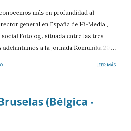
 conocemos más en profundidad al
irector general en España de Hi-Media ,
social Fotolog , situada entre las tres
os adelantamos a la jornada Komunika 2011
 próximo jueves y que va a abordar el tema
IO
LEER MÁS
ello charlamos con uno de los
rria y con Igor San Román . También
ta de moda y complementos en Internet
ruselas (Bélgica -
ets.com , que acaba de publicar un estudio
 Youtube nos van a detallar una nueva
os mejores creadores de videos de Internet