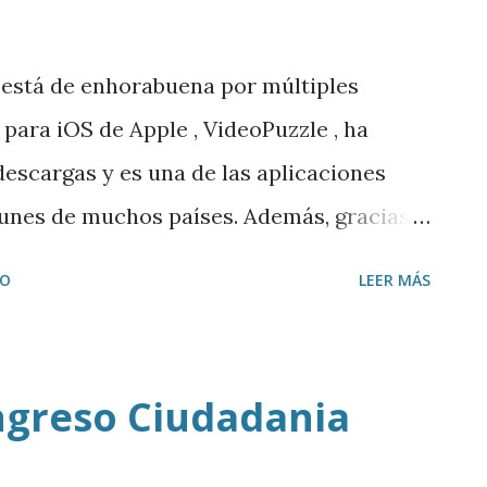
 está de enhorabuena por múltiples
 para iOS de Apple , VideoPuzzle , ha
escargas y es una de las aplicaciones
Tunes de muchos países. Además, gracias a
rimer premio del certamen App Circus de
IO
LEER MÁS
 planteando nuevos retos como poner en
 Unidos, en Silicon Valley . Charlamos
 . Descargar MP3
ongreso Ciudadania