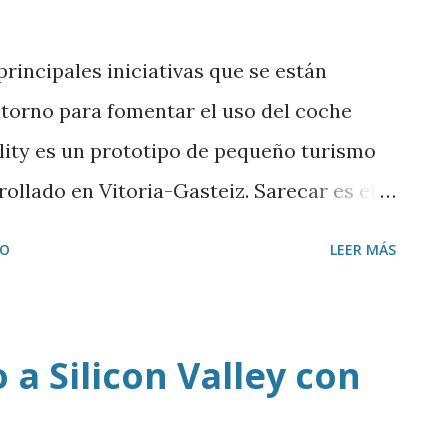
rincipales iniciativas que se están
ntorno para fomentar el uso del coche
ility es un prototipo de pequeño turismo
rollado en Vitoria-Gasteiz. Sarecar es el
 tipo de turismos que ha puesto en marcha
IO
LEER MÁS
de Ataun y que se va a extender a otros
sain, Ordizia y Lazkao. Y otro de los
tro entorno es Ibil Gestor de Carga de
a Silicon Valley con
ar de puntos de abastecimiento a estos