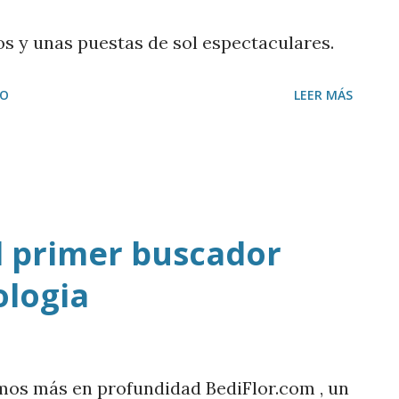
mersindo Lafuente , adjunto a la
 y unas puestas de sol espectaculares.
co Polo , responsable de Actuable.es ; José
IO
LEER MÁS
alde de la localidad granadina de Jun o
 de filosofía social y política en la
 otros. ...
l primer buscador
ologia
os más en profundidad BediFlor.com , un