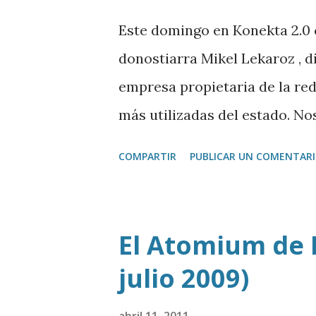
Este domingo en Konekta 2.0
donostiarra Mikel Lekaroz , d
empresa propietaria de la red 
más utilizadas del estado. N
, que se celebra en la UPV el
COMPARTIR
PUBLICAR UN COMENTAR
de la reputación online . De 
organizadores, Joseba Etxeba
charlamos del auge de la ven
El Atomium de B
de la mano del portal Misoutl
julio 2009)
sobre esta tendencia. Y desde
iniciativa para encontrar a l