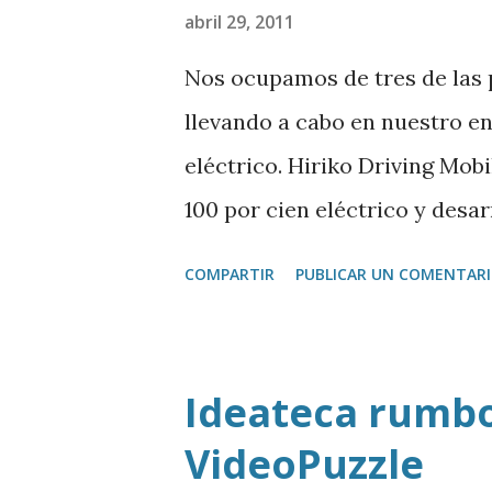
d
abril 29, 2011
a
Nos ocupamos de tres de las p
s
llevando a cabo en nuestro e
eléctrico. Hiriko Driving Mob
100 por cien eléctrico y desar
programa de alquiler de este
COMPARTIR
PUBLICAR UN COMENTAR
el ayuntamiento guipuzcoano 
municipios cercanos como Bea
proyectos destacados en nues
Ideateca rumbo 
Vehículo Eléctrico , para dot
VideoPuzzle
coches. Descargar MP3