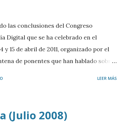
do las conclusiones del Congreso
a Digital que se ha celebrado en el
4 y 15 de abril de 2011, organizado por el
intena de ponentes que han hablado sobre
a red, plataformas sociales de
IO
LEER MÁS
s sociales o el futuro de las tecnologías .
catado las reflexiones de autoridades en
 , portavoz del colectivo de residentes
a (Julio 2008)
l , ex responsable de las campañas online
 Ignacio Escolar ; el gurú de las