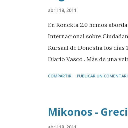
abril 18, 2011
En Konekta 2.0 hemos aborda
Internacional sobre Ciudadaní
Kursaal de Donostia los días 1
Diario Vasco . Más de una ve
política 2.0, neutralidad en l
COMPARTIR
PUBLICAR UN COMENTAR
participación, Open Data, rede
Entre los ponentes hemos res
la materia como Idris Erdiwah
Mikonos - Greci
libios en España; Ben Brandze
de Barak Obama ; el periodista
abril 18, 2011