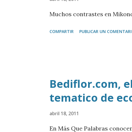
tecnologías Enrique Dans ; Gu
Muchos contrastes en Mikonos
dirección de El País ; Francis
COMPARTIR
PUBLICAR UN COMENTAR
Antonio Rodríguez Salas , alc
Daniel Innerarity , catedrático
Universidad de Zaragoza, entre
Bediflor.com, e
tematico de ec
abril 18, 2011
En Más Que Palabras conocem