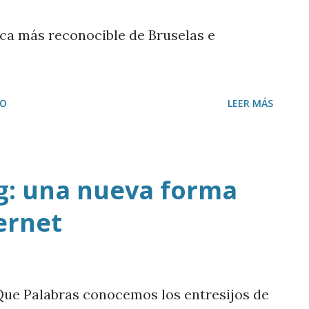
Estrella de Youtube ’. Descargar MP3
ica más reconocible de Bruselas e
IO
LEER MÁS
g: una nueva forma
ternet
Que Palabras conocemos los entresijos de