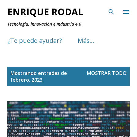
Ir al contenido principal
ENRIQUE RODAL
Tecnología, innovación e Industria 4.0
¿Te puedo ayudar?
Más…
E
Mostrando entradas de
MOSTRAR TODO
n
febrero, 2023
t
r
a
d
a
s