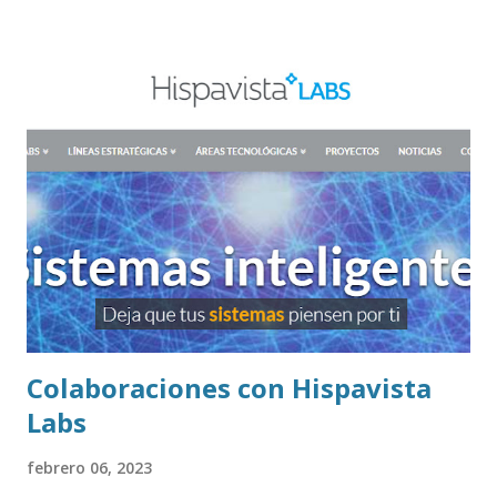
sumar un contexto de inestabilidad mundial, agravada por
crisis económicas y conflictos entre países, que también va
a tener su impacto en lo que se refiere a la ciberseguridad
de las personas, las empresas y las administraciones. Las
ciberamenezas son cada vez más complejas: ataques
terroristas, crimen organizado, gobiernos enemigos e
incluso empresas que pueden ser nuestra competencia y
que emplean técnicas de espionaje industrial o para afectar
nuestra reputación. La ciberseguridad de hoy en día es una
mezcla de sistemas y herramientas para proteger nuestra
información, protocolos para saber qué hacer en caso de
un ataque y...
Colaboraciones con Hispavista
Labs
febrero 06, 2023