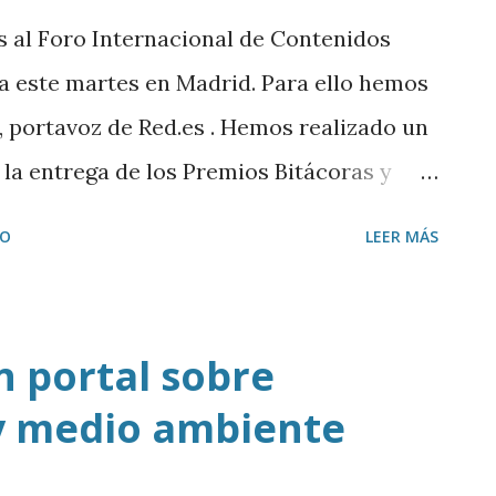
 al Foro Internacional de Contenidos
ca este martes en Madrid. Para ello hemos
, portavoz de Red.es . Hemos realizado un
 la entrega de los Premios Bitácoras y
l estado de la blogosfera en España. Y
IO
LEER MÁS
de las dos ultimas apuestas de Nintendo
os: The Legend of Zelda Skyward Sword
 3D Land . Descargar mp3
n portal sobre
 y medio ambiente