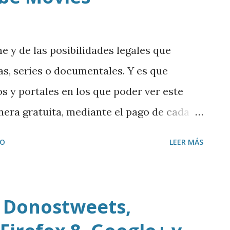
e y de las posibilidades legales que
las, series o documentales. Y es que
s y portales en los que poder ver este
nera gratuita, mediante el pago de cada
través de tarifas planas. Hablamos de la
IO
LEER MÁS
ent , Youtube Movies , Filmin , Voddler ,
h , Netflix , YouZee , TuentiCine o
 mp3
 Donostweets,