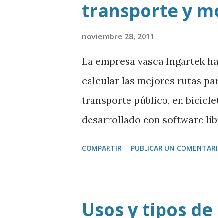
transporte y m
Descubrimos en qué consiste 
para poder llevarlo a cabo. 
noviembre 28, 2011
La empresa vasca Ingartek ha
calcular las mejores rutas pa
transporte público, en bicicl
desarrollado con software libr
y encontrar información y pun
COMPARTIR
PUBLICAR UN COMENTAR
Charlamos con el responsable 
mp3
Usos y tipos de