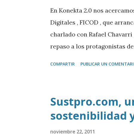
En Konekta 2.0 nos acercamos
Digitales , FICOD , que arran
charlado con Rafael Chavarri 
repaso a los protagonistas de
analizamos su informe sobre e
COMPARTIR
PUBLICAR UN COMENTAR
también entramos al detalle 
en el campo de los videojueg
para la Wii y el Super Mario
Sustpro.com, u
sostenibilidad
noviembre 22, 2011