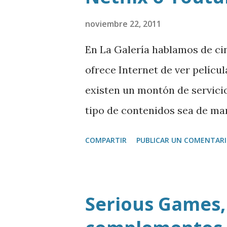
noviembre 22, 2011
En La Galería hablamos de cin
ofrece Internet de ver pelícu
existen un montón de servicio
tipo de contenidos sea de ma
película que nos bajamos o a 
COMPARTIR
PUBLICAR UN COMENTAR
iTunes , Zune , Sony Entertaim
Wuaki.tv , Cineclick , Filmotec
Facebook Movies . Descargar
Serious Games,