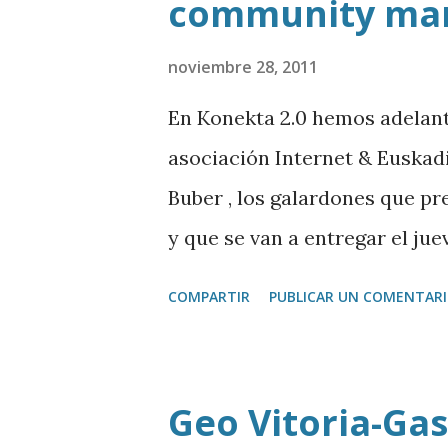
community ma
d
a
noviembre 28, 2011
s
En Konekta 2.0 hemos adelant
asociación Internet & Euskadi
Buber , los galardones que p
y que se van a entregar el ju
marketing online y técniccas
COMPARTIR
PUBLICAR UN COMENTAR
de la empresa guipuzcoana Ov
Luis Corrons , responsable de
teléfonos móviles y tabletas 
Geo Vitoria-Gas
debatimos sobre la profesió