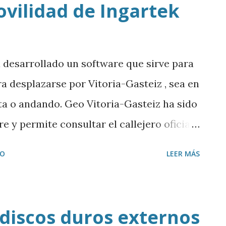
ovilidad de Ingartek
su trabajo y qué formación hay que tener
Descargar mp3
 desarrollado un software que sirve para
ra desplazarse por Vitoria-Gasteiz , sea en
eta o andando. Geo Vitoria-Gasteiz ha sido
e y permite consultar el callejero oficial
tos de interés de la capital alavesa.
IO
LEER MÁS
de la empresa, Isidro Arrieta . Descargar
 discos duros externos