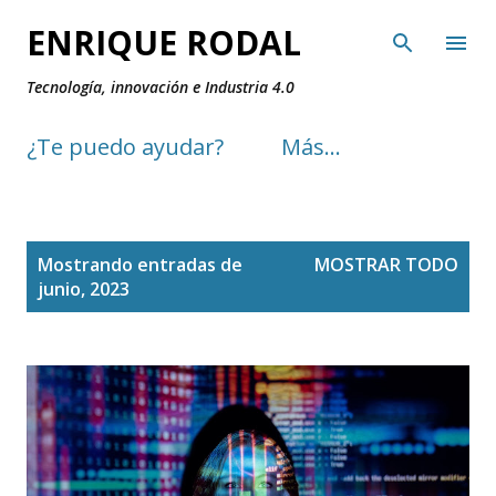
Ir al contenido principal
ENRIQUE RODAL
Tecnología, innovación e Industria 4.0
¿Te puedo ayudar?
Más…
E
Mostrando entradas de
MOSTRAR TODO
n
junio, 2023
t
r
a
d
a
s