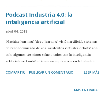
Podcast Industria 4.0: la
inteligencia artificial
abril 04, 2018
‘Machine learning’, ‘deep learning’, visión artificial, sistemas
de reconocimiento de voz, asistentes virtuales o ‘bots’ son
solo algunos términos relacionados con la inteligencia
artificial que también tienen su implicación en la Industria
4.0. En este capítulo del Podcast sobre Industria 4.0
COMPARTIR
PUBLICAR UN COMENTARIO
LEER MÁS
explicamos cuáles son las claves de la IA, sus actuales
aplicaciones y los retos a los que se enfrenta una
tecnología en continuo progreso, pero que aún no está
MÁS ENTRADAS
madura según algunos expertos.