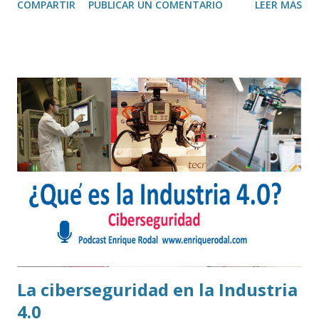
COMPARTIR
PUBLICAR UN COMENTARIO
LEER MÁS
cortinas, los electrodomésticos de la cocina y todos los
elementos que dan forma a nuestro hogar. Esa es una de las
propuesta de la startup vizcaína Beitxu Studios que ya ha
realizado un primer proyecto para el estudio de
decoración EMME Studio . Hablamos con Iurgi Bilbao, CEO
de Beitxu Studios y con Yaisa Domínguez, responsable de
EMME Studio.
La ciberseguridad en la Industria
4.0