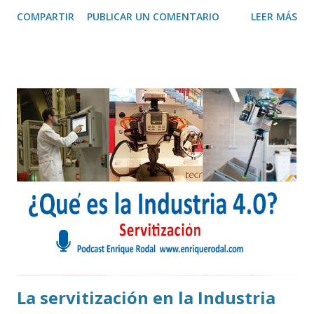
nuevas tecnologías en diferentes áreas de la sociedad. 1ª -
COMPARTIR
PUBLICAR UN COMENTARIO
LEER MÁS
Tecnología e innovación aplicadas 2ª - Las claves de la
inteligencia artificial 3ª - El impacto del 'big data' 4ª -
Nuevas tecnologías para mejorar procesos cognitivos y
formativos 5ª - Tecnología y emociones, el futuro del
trabajo 6ª - IoT e Internet de las Cosas
http://www.fomentosansebastian.eus/es/empresas/progr
amas-destacados/tech-talks
La servitización en la Industria