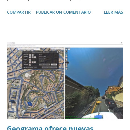
los procesos de fabricación y de su trazabilidad cada vez es
COMPARTIR
PUBLICAR UN COMENTARIO
LEER MÁS
más importante. Tecnologías como el blockchain e incluso
los drones también tienen mucho que decir en la Industria
4.0 y de ello hablamos en este capítulo del Podcast sobre
Industria 4.0 .
Geograma ofrece nuevas