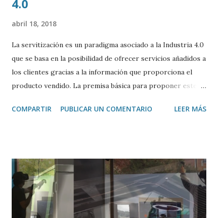
4.0
abril 18, 2018
La servitización es un paradigma asociado a la Industria 4.0
que se basa en la posibilidad de ofrecer servicios añadidos a
los clientes gracias a la información que proporciona el
producto vendido. La premisa básica para proponer este
tipo de servicios es que el producto o la máquina
COMPARTIR
PUBLICAR UN COMENTARIO
LEER MÁS
proporcione datos sobre su funcionamiento y estos
lleguen al fabricante en tiempo real. La información se
recoge a través de sensores dotados con conectividad
instalados en los dispositivos. En este nuevo capítulo del
Podcast sobre Industria 4.0 ofrecemos diferentes ejemplos
de servitización.