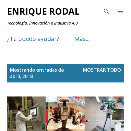
Ir al contenido principal
ENRIQUE RODAL
Tecnología, innovación e Industria 4.0
¿Te puedo ayudar?
Más…
E
Mostrando entradas de
MOSTRAR TODO
n
abril, 2018
t
r
a
d
a
s