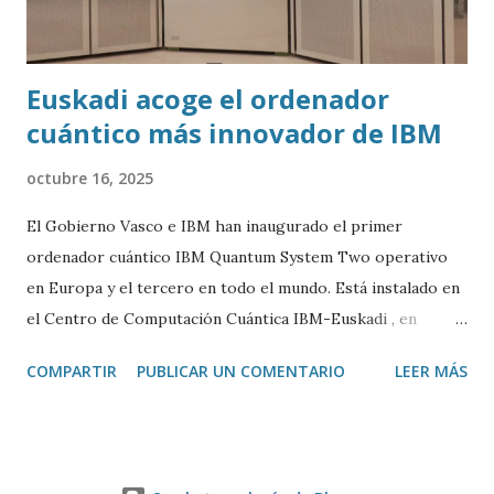
Euskadi acoge el ordenador
cuántico más innovador de IBM
octubre 16, 2025
El Gobierno Vasco e IBM han inaugurado el primer
ordenador cuántico IBM Quantum System Two operativo
en Europa y el tercero en todo el mundo. Está instalado en
el Centro de Computación Cuántica IBM-Euskadi , en
Donostia/San Sebastián. Este ordenador cuántico tiene casi
COMPARTIR
PUBLICAR UN COMENTARIO
LEER MÁS
siete metros de ancho por 4 de alto. Está encerrado en una
especie de urna de cristal para mantenerlo a una
temperatura cercana al 0 absoluto (-273º C) y evitar ruidos
y vibraciones. Es algo fundamental para su correcto