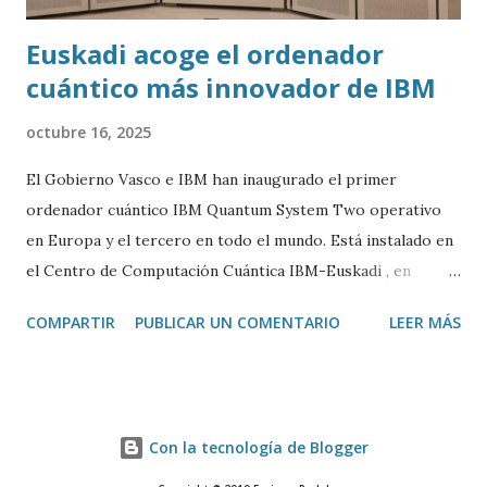
Euskadi acoge el ordenador
cuántico más innovador de IBM
octubre 16, 2025
El Gobierno Vasco e IBM han inaugurado el primer
ordenador cuántico IBM Quantum System Two operativo
en Europa y el tercero en todo el mundo. Está instalado en
el Centro de Computación Cuántica IBM-Euskadi , en
Donostia/San Sebastián. Este ordenador cuántico tiene casi
COMPARTIR
PUBLICAR UN COMENTARIO
LEER MÁS
siete metros de ancho por 4 de alto. Está encerrado en una
especie de urna de cristal para mantenerlo a una
temperatura cercana al 0 absoluto (-273º C) y evitar ruidos
y vibraciones. Es algo fundamental para su correcto
Con la tecnología de Blogger
funcionamiento. La base de un ordenador cuántico son los
cubits. Funcionan de manera muy diferente a los bits de la