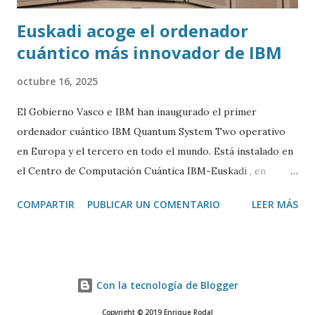
Euskadi acoge el ordenador
cuántico más innovador de IBM
octubre 16, 2025
El Gobierno Vasco e IBM han inaugurado el primer
ordenador cuántico IBM Quantum System Two operativo
en Europa y el tercero en todo el mundo. Está instalado en
el Centro de Computación Cuántica IBM-Euskadi , en
Donostia/San Sebastián. Este ordenador cuántico tiene casi
COMPARTIR
PUBLICAR UN COMENTARIO
LEER MÁS
siete metros de ancho por 4 de alto. Está encerrado en una
especie de urna de cristal para mantenerlo a una
temperatura cercana al 0 absoluto (-273º C) y evitar ruidos
y vibraciones. Es algo fundamental para su correcto
Con la tecnología de Blogger
funcionamiento. La base de un ordenador cuántico son los
cubits. Funcionan de manera muy diferente a los bits de la
Copyright © 2019 Enrique Rodal