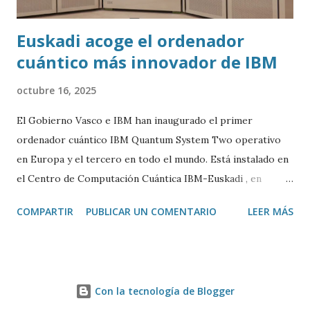
Euskadi acoge el ordenador
cuántico más innovador de IBM
octubre 16, 2025
El Gobierno Vasco e IBM han inaugurado el primer
ordenador cuántico IBM Quantum System Two operativo
en Europa y el tercero en todo el mundo. Está instalado en
el Centro de Computación Cuántica IBM-Euskadi , en
Donostia/San Sebastián. Este ordenador cuántico tiene casi
COMPARTIR
PUBLICAR UN COMENTARIO
LEER MÁS
siete metros de ancho por 4 de alto. Está encerrado en una
especie de urna de cristal para mantenerlo a una
temperatura cercana al 0 absoluto (-273º C) y evitar ruidos
y vibraciones. Es algo fundamental para su correcto
Con la tecnología de Blogger
funcionamiento. La base de un ordenador cuántico son los