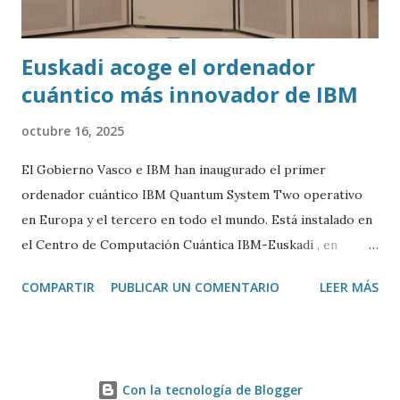
Euskadi acoge el ordenador
cuántico más innovador de IBM
octubre 16, 2025
El Gobierno Vasco e IBM han inaugurado el primer
ordenador cuántico IBM Quantum System Two operativo
en Europa y el tercero en todo el mundo. Está instalado en
el Centro de Computación Cuántica IBM-Euskadi , en
Donostia/San Sebastián. Este ordenador cuántico tiene casi
COMPARTIR
PUBLICAR UN COMENTARIO
LEER MÁS
siete metros de ancho por 4 de alto. Está encerrado en una
especie de urna de cristal para mantenerlo a una
temperatura cercana al 0 absoluto (-273º C) y evitar ruidos
y vibraciones. Es algo fundamental para su correcto
Con la tecnología de Blogger
funcionamiento. La base de un ordenador cuántico son los