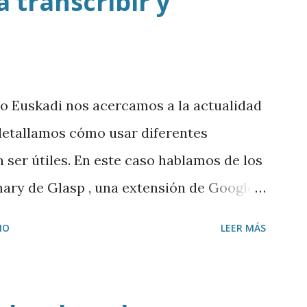
 transcribir y
io Euskadi nos acercamos a la actualidad
y detallamos cómo usar diferentes
ser útiles. En este caso hablamos de los
ary de Glasp , una extensión de Google
ir y resumir los vídeos de Youtube, así
IO
LEER MÁS
tenido a ChatGPT.