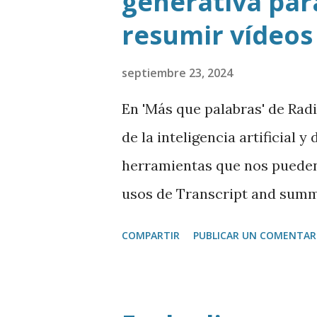
generativa para
resumir vídeos
septiembre 23, 2024
En 'Más que palabras' de Rad
de la inteligencia artificial 
herramientas que nos pueden 
usos de Transcript and summ
Chrome que permite transcrib
COMPARTIR
PUBLICAR UN COMENTAR
como trasladar todo ese con