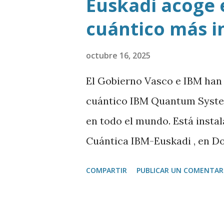
Euskadi acoge 
cuántico más i
octubre 16, 2025
El Gobierno Vasco e IBM han
cuántico IBM Quantum System
en todo el mundo. Está insta
Cuántica IBM-Euskadi , en D
cuántico tiene casi siete met
COMPARTIR
PUBLICAR UN COMENTAR
encerrado en una especie de 
temperatura cercana al 0 abso
vibraciones. Es algo fundame