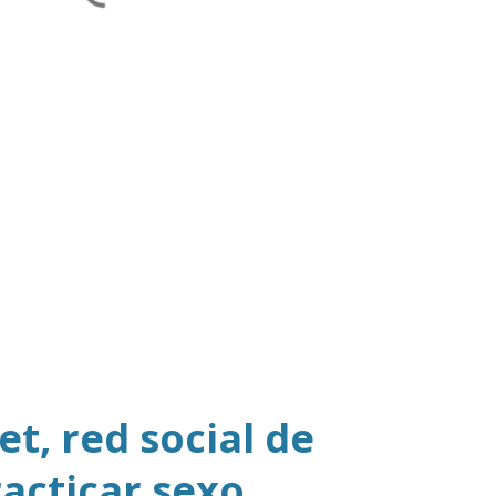
t, red social de
racticar sexo