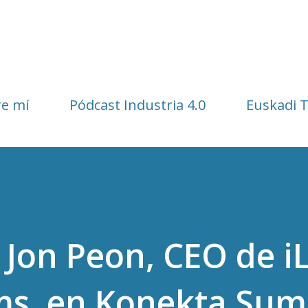
Ir al contenido principal
e mí
Pódcast Industria 4.0
Euskadi 
 Jon Peon, CEO de i
ms, en Konekta Sum