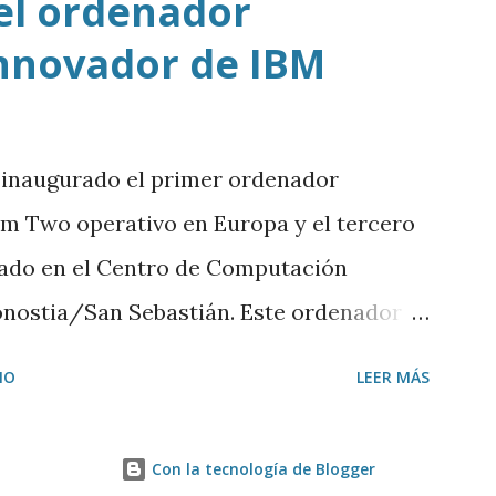
el ordenador
nnovador de IBM
 inaugurado el primer ordenador
 Two operativo en Europa y el tercero
lado en el Centro de Computación
onostia/San Sebastián. Este ordenador
ros de ancho por 4 de alto. Está
IO
LEER MÁS
urna de cristal para mantenerlo a una
luto (-273º C) y evitar ruidos y
Con la tecnología de Blogger
ntal para su correcto funcionamiento.