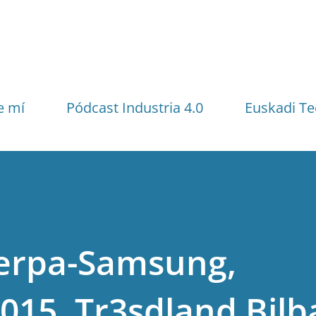
Ir al contenido principal
e mí
Pódcast Industria 4.0
Euskadi Te
erpa-Samsung,
015, Tr3sdland Bilb