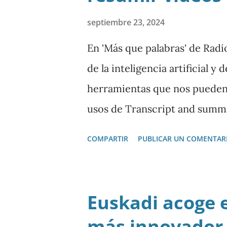
septiembre 23, 2024
En 'Más que palabras' de Radi
de la inteligencia artificial 
herramientas que nos pueden s
usos de Transcript and summa
Chrome que permite transcrib
COMPARTIR
PUBLICAR UN COMENTAR
como trasladar todo ese con
Euskadi acoge 
más innovador