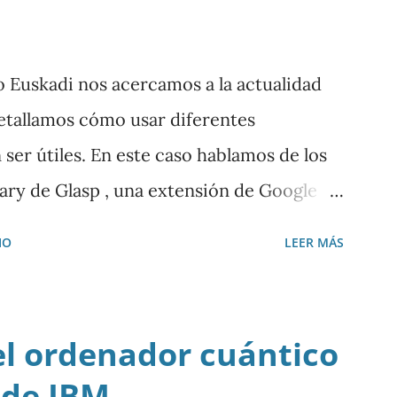
o Euskadi nos acercamos a la actualidad
y detallamos cómo usar diferentes
er útiles. En este caso hablamos de los
ry de Glasp , una extensión de Google
ir y resumir los vídeos de Youtube, así
IO
LEER MÁS
tenido a ChatGPT.
el ordenador cuántico
 de IBM