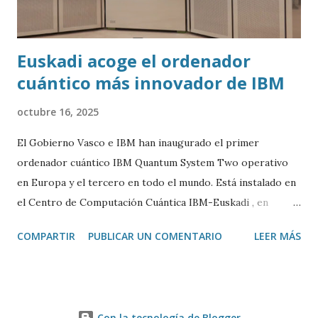
Euskadi acoge el ordenador
cuántico más innovador de IBM
octubre 16, 2025
El Gobierno Vasco e IBM han inaugurado el primer
ordenador cuántico IBM Quantum System Two operativo
en Europa y el tercero en todo el mundo. Está instalado en
el Centro de Computación Cuántica IBM-Euskadi , en
Donostia/San Sebastián. Este ordenador cuántico tiene casi
COMPARTIR
PUBLICAR UN COMENTARIO
LEER MÁS
siete metros de ancho por 4 de alto. Está encerrado en una
especie de urna de cristal para mantenerlo a una
temperatura cercana al 0 absoluto (-273º C) y evitar ruidos
y vibraciones. Es algo fundamental para su correcto
Con la tecnología de Blogger