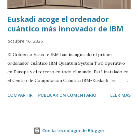
Euskadi acoge el ordenador
cuántico más innovador de IBM
octubre 16, 2025
El Gobierno Vasco e IBM han inaugurado el primer
ordenador cuántico IBM Quantum System Two operativo
en Europa y el tercero en todo el mundo. Está instalado en
el Centro de Computación Cuántica IBM-Euskadi , en
Donostia/San Sebastián. Este ordenador cuántico tiene casi
COMPARTIR
PUBLICAR UN COMENTARIO
LEER MÁS
siete metros de ancho por 4 de alto. Está encerrado en una
especie de urna de cristal para mantenerlo a una
temperatura cercana al 0 absoluto (-273º C) y evitar ruidos
y vibraciones. Es algo fundamental para su correcto
Con la tecnología de Blogger
funcionamiento. La base de un ordenador cuántico son los