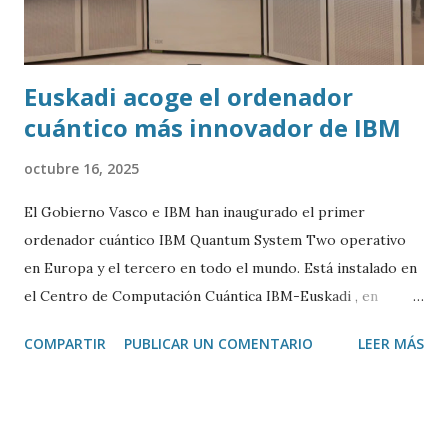
Euskadi acoge el ordenador
cuántico más innovador de IBM
octubre 16, 2025
El Gobierno Vasco e IBM han inaugurado el primer
ordenador cuántico IBM Quantum System Two operativo
en Europa y el tercero en todo el mundo. Está instalado en
el Centro de Computación Cuántica IBM-Euskadi , en
Donostia/San Sebastián. Este ordenador cuántico tiene casi
COMPARTIR
PUBLICAR UN COMENTARIO
LEER MÁS
siete metros de ancho por 4 de alto. Está encerrado en una
especie de urna de cristal para mantenerlo a una
temperatura cercana al 0 absoluto (-273º C) y evitar ruidos
y vibraciones. Es algo fundamental para su correcto