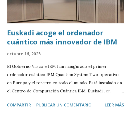
Euskadi acoge el ordenador
cuántico más innovador de IBM
octubre 16, 2025
El Gobierno Vasco e IBM han inaugurado el primer
ordenador cuántico IBM Quantum System Two operativo
en Europa y el tercero en todo el mundo. Está instalado en
el Centro de Computación Cuántica IBM-Euskadi , en
Donostia/San Sebastián. Este ordenador cuántico tiene casi
COMPARTIR
PUBLICAR UN COMENTARIO
LEER MÁS
siete metros de ancho por 4 de alto. Está encerrado en una
especie de urna de cristal para mantenerlo a una
temperatura cercana al 0 absoluto (-273º C) y evitar ruidos