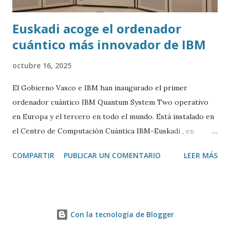
Euskadi acoge el ordenador
cuántico más innovador de IBM
octubre 16, 2025
El Gobierno Vasco e IBM han inaugurado el primer
ordenador cuántico IBM Quantum System Two operativo
en Europa y el tercero en todo el mundo. Está instalado en
el Centro de Computación Cuántica IBM-Euskadi , en
Donostia/San Sebastián. Este ordenador cuántico tiene casi
COMPARTIR
PUBLICAR UN COMENTARIO
LEER MÁS
siete metros de ancho por 4 de alto. Está encerrado en una
especie de urna de cristal para mantenerlo a una
temperatura cercana al 0 absoluto (-273º C) y evitar ruidos
y vibraciones. Es algo fundamental para su correcto
Con la tecnología de Blogger
funcionamiento. La base de un ordenador cuántico son los