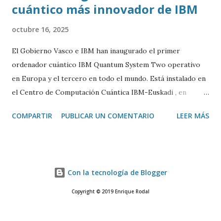
cuántico más innovador de IBM
octubre 16, 2025
El Gobierno Vasco e IBM han inaugurado el primer
ordenador cuántico IBM Quantum System Two operativo
en Europa y el tercero en todo el mundo. Está instalado en
el Centro de Computación Cuántica IBM-Euskadi , en
Donostia/San Sebastián. Este ordenador cuántico tiene casi
COMPARTIR
PUBLICAR UN COMENTARIO
LEER MÁS
siete metros de ancho por 4 de alto. Está encerrado en una
especie de urna de cristal para mantenerlo a una
temperatura cercana al 0 absoluto (-273º C) y evitar ruidos
y vibraciones. Es algo fundamental para su correcto
Con la tecnología de Blogger
funcionamiento. La base de un ordenador cuántico son los
cubits. Funcionan de manera muy diferente a los bits de la
Copyright © 2019 Enrique Rodal
computación tradicional y eso les otorga la posibilidad de
realizar cálculos más rápidos e incluso pueden realizar