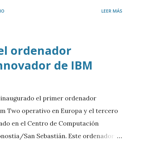
ir y resumir los vídeos de Youtube, así
IO
LEER MÁS
tenido a ChatGPT.
el ordenador
nnovador de IBM
 inaugurado el primer ordenador
 Two operativo en Europa y el tercero
lado en el Centro de Computación
onostia/San Sebastián. Este ordenador