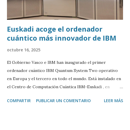
Euskadi acoge el ordenador
cuántico más innovador de IBM
octubre 16, 2025
El Gobierno Vasco e IBM han inaugurado el primer
ordenador cuántico IBM Quantum System Two operativo
en Europa y el tercero en todo el mundo. Está instalado en
el Centro de Computación Cuántica IBM-Euskadi , en
Donostia/San Sebastián. Este ordenador cuántico tiene casi
COMPARTIR
PUBLICAR UN COMENTARIO
LEER MÁS
siete metros de ancho por 4 de alto. Está encerrado en una
especie de urna de cristal para mantenerlo a una
temperatura cercana al 0 absoluto (-273º C) y evitar ruidos
y vibraciones. Es algo fundamental para su correcto