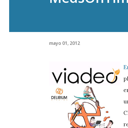
mayo 01, 2012
E
p
e
u
C
r