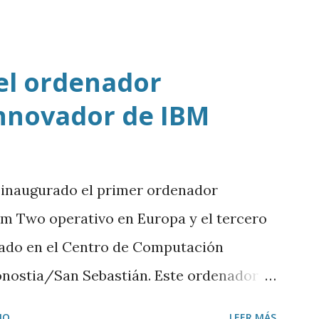
tenido a ChatGPT.
el ordenador
nnovador de IBM
 inaugurado el primer ordenador
 Two operativo en Europa y el tercero
lado en el Centro de Computación
onostia/San Sebastián. Este ordenador
ros de ancho por 4 de alto. Está
IO
LEER MÁS