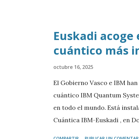
como trasladar todo ese con
Euskadi acoge 
cuántico más i
octubre 16, 2025
El Gobierno Vasco e IBM han
cuántico IBM Quantum System
en todo el mundo. Está insta
Cuántica IBM-Euskadi , en D
cuántico tiene casi siete met
COMPARTIR
PUBLICAR UN COMENTAR