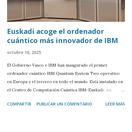
Euskadi acoge el ordenador
cuántico más innovador de IBM
octubre 16, 2025
El Gobierno Vasco e IBM han inaugurado el primer
ordenador cuántico IBM Quantum System Two operativo
en Europa y el tercero en todo el mundo. Está instalado en
el Centro de Computación Cuántica IBM-Euskadi , en
Donostia/San Sebastián. Este ordenador cuántico tiene casi
COMPARTIR
PUBLICAR UN COMENTARIO
LEER MÁS
siete metros de ancho por 4 de alto. Está encerrado en una
especie de urna de cristal para mantenerlo a una
temperatura cercana al 0 absoluto (-273º C) y evitar ruidos
y vibraciones. Es algo fundamental para su correcto