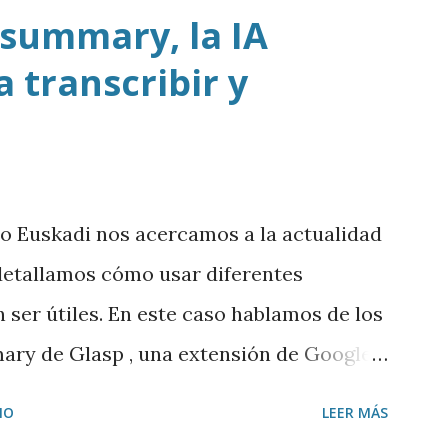
 summary, la IA
 transcribir y
io Euskadi nos acercamos a la actualidad
y detallamos cómo usar diferentes
ser útiles. En este caso hablamos de los
ary de Glasp , una extensión de Google
ir y resumir los vídeos de Youtube, así
IO
LEER MÁS
tenido a ChatGPT.