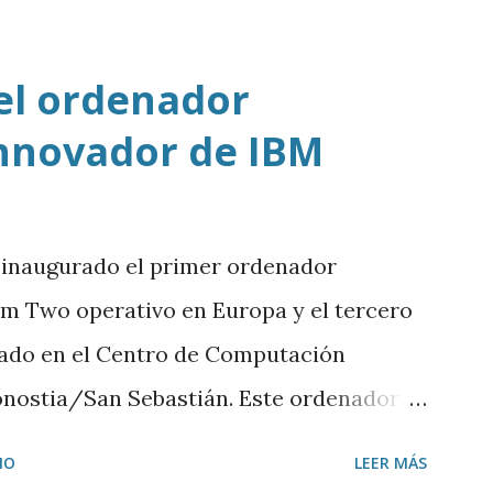
el ordenador
nnovador de IBM
 inaugurado el primer ordenador
 Two operativo en Europa y el tercero
lado en el Centro de Computación
onostia/San Sebastián. Este ordenador
ros de ancho por 4 de alto. Está
IO
LEER MÁS
urna de cristal para mantenerlo a una