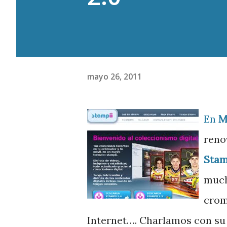
mayo 26, 2011
En
M
reno
Stam
much
crom
Internet…. Charlamos con su 