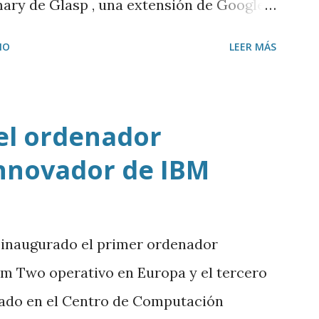
ary de Glasp , una extensión de Google
ir y resumir los vídeos de Youtube, así
IO
LEER MÁS
tenido a ChatGPT.
el ordenador
nnovador de IBM
 inaugurado el primer ordenador
 Two operativo en Europa y el tercero
lado en el Centro de Computación